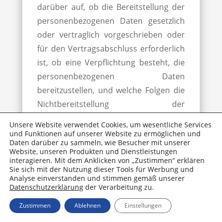
darüber auf, ob die Bereitstellung der
personenbezogenen Daten gesetzlich
oder vertraglich vorgeschrieben oder
für den Vertragsabschluss erforderlich
ist, ob eine Verpflichtung besteht, die
personenbezogenen Daten
bereitzustellen, und welche Folgen die
Nichtbereitstellung der
personenbezogenen Daten hätte.
Unsere Website verwendet Cookies, um wesentliche Services
Mitunter kann es zu einem
und Funktionen auf unserer Website zu ermöglichen und
Daten darüber zu sammeln, wie Besucher mit unserer
Vertragsschluss erforderlich sein, dass
Website, unseren Produkten und Dienstleistungen
Sie uns personenbezogene Daten zur
interagieren. Mit dem Anklicken von „Zustimmen“ erklären
Sie sich mit der Nutzung dieser Tools für Werbung und
Verfügung stellen, die in der Folge
Analyse einverstanden und stimmen gemäß unserer
durch uns verarbeitet werden müssen.
Datenschutzerklärung
der Verarbeitung zu.
Sie sind beispielsweise verpflichtet uns
Zustimmen
Ablehnen
Einstellungen
personenbezogene Daten